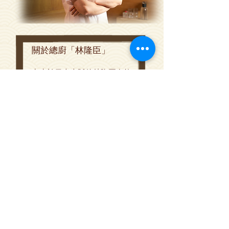
關於總廚「林隆臣」
出生於日本大阪的林隆臣在拉
麵創作上擁有獨特魅力，創作
的拉麵常引起熱潮。他位於大
阪塚本駅的旗艦店「創作らー
Style
めん
林」
門外經常出現百人排隊，顯示
其口碑卓越。他曾在多個全國
性拉麵比賽中奪冠，包括
TV
「
松本家的休日拉麵比賽
2017
味噌拉麵冠軍
」、
Yahoo！JAPAN
10
「
第
屆最
強次世代拉麵決定戰優勝
2018
UNCHI RAMEN
」、「
TOURNAMENT
2022
優勝
」
TABELOG
及「入選
大阪百名